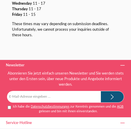
Wednesday
11 - 17
Thursday
11 - 17
Friday
11 - 15
These times may vary depending on submission deadlines.
Unfortunately, we cannot process your inquiries outside of
these hours.
Newsletter
Abonnieren Sie jetzt einfach unseren Newsletter und Sie werden stets
unter den Ersten sein, über neue Produkte und Angebote informiert
werden.
E-
Mail-
Adresse*
Ich habe die
Datenschutzbestimmungen
zur Kenntnis genommen und die
AGB
gelesen und bin mit ihnen einverstanden.
Service-Hotline