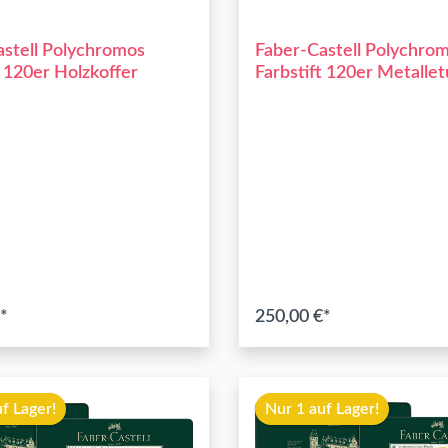
astell Polychromos
Faber-Castell Polychro
t 120er Holzkoffer
Farbstift 120er Metallet
*
250,00 €*
In den Warenkor
f Lager!
Nur 1 auf Lager!