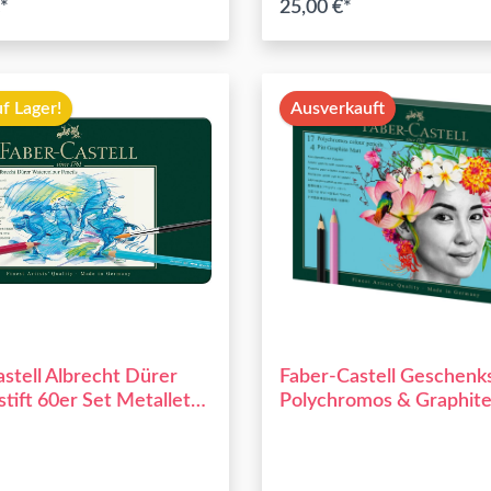
*
25,00 €*
In den Warenkorb
In den Warenkor
f Lager!
Ausverkauft
stell Albrecht Dürer
Faber-Castell Geschenk
stift 60er Set Metalletui
Polychromos & Graphite
23tlg