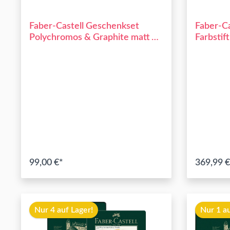
Faber-Castell Geschenkset
Faber-C
Polychromos & Graphite matt 50
Farbstif
tlg
99,00 €*
369,99 €
In den Warenkorb
Nur 4 auf Lager!
Nur 1 au