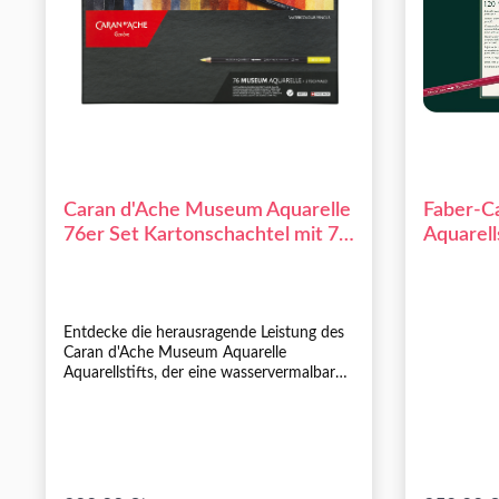
Caran d'Ache Museum Aquarelle
Faber-Ca
76er Set Kartonschachtel mit 76
Aquarell
Farben + 2 Technalo (3B/6B)
Entdecke die herausragende Leistung des
Caran d'Ache Museum Aquarelle
Aquarellstifts, der eine wasservermalbare,
weiche und widerstandsfähige Mine
bietet. Mit maximaler Deckkraft und
hoher Pigmentkonzentration erzeugt
dieser Stift intensive und lebendige
Farben. Das Gehäuse aus erstklassigem,
FSC™-zertifiziertem Zedernholz verleiht