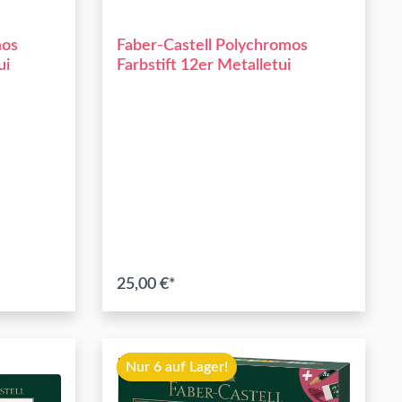
mos
Faber-Castell Polychromos
ui
Farbstift 12er Metalletui
25,00 €*
b
In den Warenkorb
Nur 6 auf Lager!