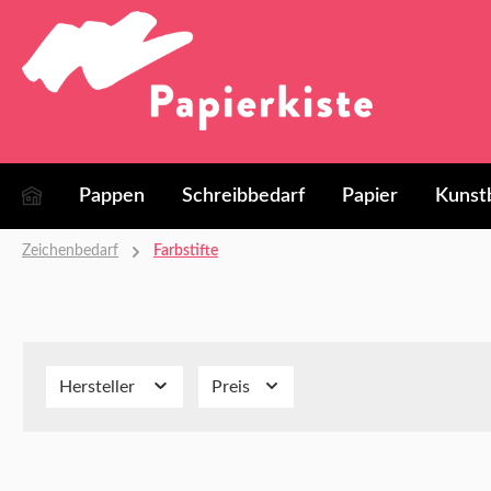
springen
Zur Hauptnavigation springen
Pappen
Schreibbedarf
Papier
Kunst
Zeichenbedarf
Farbstifte
Hersteller
Preis