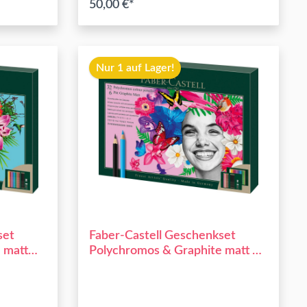
50,00 €*
b
Nur 1 auf Lager!
set
Faber-Castell Geschenkset
 matt
Polychromos & Graphite matt 40
tlg