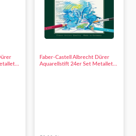
Dürer
Faber-Castell Albrecht Dürer
etalletui
Aquarellstift 24er Set Metalletui
117524