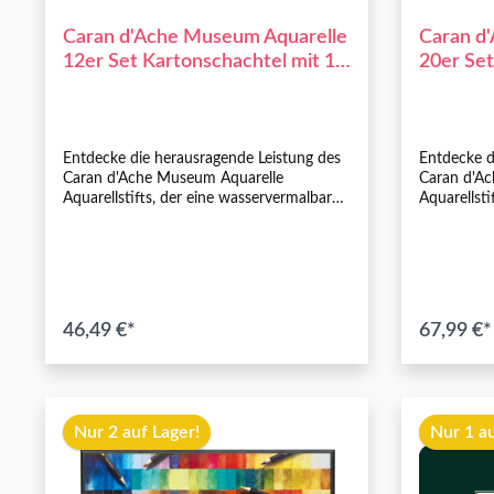
Caran d'Ache Museum Aquarelle
Caran d
12er Set Kartonschachtel mit 12
20er Set
Farben
Kartonsc
Entdecke die herausragende Leistung des
Entdecke d
Caran d'Ache Museum Aquarelle
Caran d'A
Aquarellstifts, der eine wasservermalbare,
Aquarellsti
weiche und widerstandsfähige Mine
weiche und
bietet. Mit maximaler Deckkraft und
bietet. Mi
hoher Pigmentkonzentration erzeugt
hoher Pigm
dieser Stift intensive und lebendige
dieser Stif
Farben. Das Gehäuse aus erstklassigem,
Farben. Da
FSC™-zertifiziertem Zedernholz verleiht
FSC™-zerti
46,49 €*
67,99 €*
dem Stift nicht nur eine ansprechende
dem Stift 
Ästhetik, sondern unterstreicht auch
Ästhetik, 
unser Engagement für Nachhaltigkeit und
unser Enga
In den Warenkorb
Umweltschutz. Perfekt für dich als
Umweltschu
Künstler und Aquarellliebhaber, die
Künstler un
Nur 2 auf Lager!
Nur 1 au
Qualität und Kreativität schätzen.
Qualität un