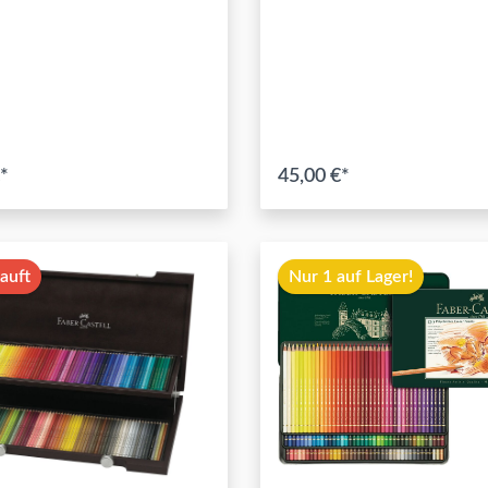
*
45,00 €*
In den Warenkorb
auft
Nur 1 auf Lager!