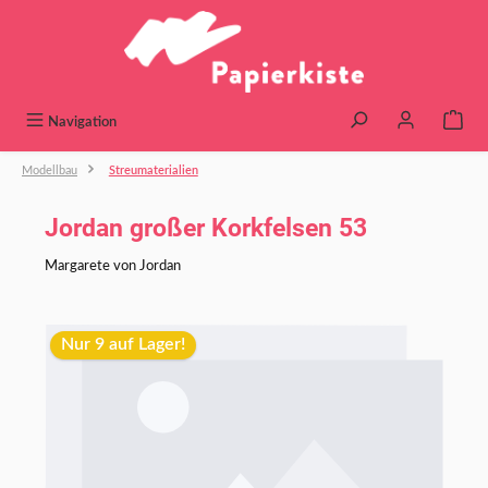
alt springen
Navigation
Modellbau
Streumaterialien
Jordan großer Korkfelsen 53
Margarete von Jordan
Bildergalerie überspringen
Nur 9 auf Lager!