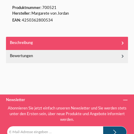
Produktnummer:
700521
Hersteller:
Margarete von Jordan
EAN:
4250362800534
Beschreibung
Bewertungen
Newsletter
Abonnieren Sie jetzt einfach unseren Newsletter und Sie werden stets
unter den Ersten sein, über neue Produkte und Angebote informiert
werden.
E-
Mail-