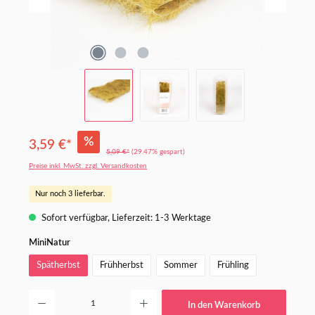
%
3,59 €*
5,09 €*
(29.47% gespart)
Preise inkl. MwSt. zzgl. Versandkosten
Nur noch 3 lieferbar.
Sofort verfügbar, Lieferzeit: 1-3 Werktage
auswählen
MiniNatur
Spätherbst
Frühherbst
Sommer
Frühling
Produkt Anzahl: Gib den gewünschten Wert ein oder benutze die Schaltflächen um die An
In den Warenkorb