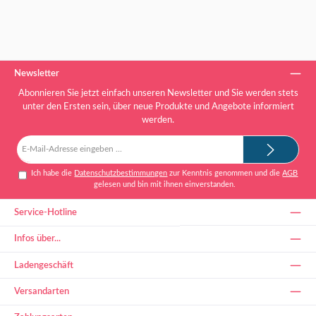
Newsletter
Abonnieren Sie jetzt einfach unseren Newsletter und Sie werden stets
unter den Ersten sein, über neue Produkte und Angebote informiert
werden.
E-
Mail-
Adresse*
Ich habe die
Datenschutzbestimmungen
zur Kenntnis genommen und die
AGB
gelesen und bin mit ihnen einverstanden.
Service-Hotline
Infos über...
Ladengeschäft
Versandarten